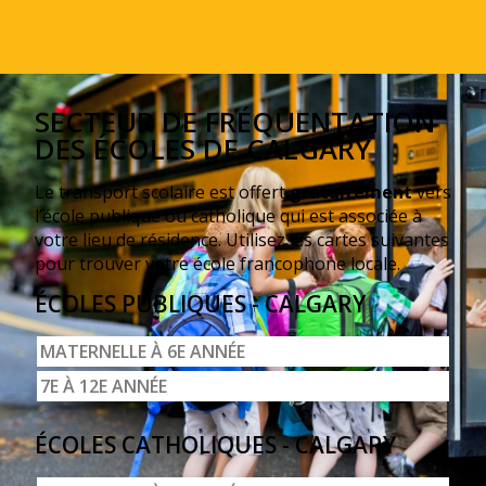
SECTEUR DE FRÉQUENTATION
DES ÉCOLES DE CALGARY
Le transport scolaire est offert
gratuitement
vers
l’école publique ou catholique qui est associée à
votre lieu de résidence. Utilisez les cartes suivantes
pour trouver votre école francophone locale.
ÉCOLES PUBLIQUES - CALGARY
MATERNELLE À 6E ANNÉE
7E À 12E ANNÉE
ÉCOLES CATHOLIQUES - CALGARY