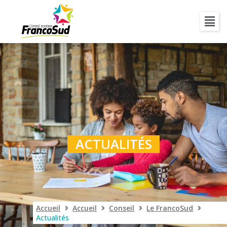
ACTUALITÉS
Accueil
Accueil
Conseil
Le FrancoSud
Actualités