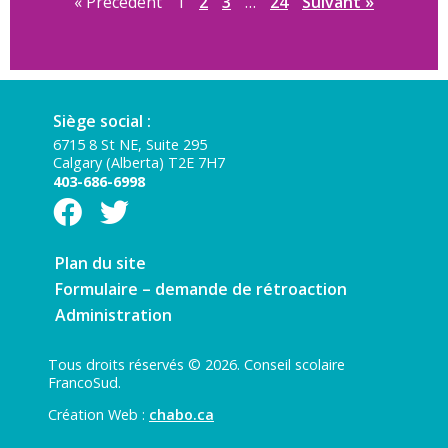
« Précédent
1
2
3
…
24
Suivant »
Siège social :
6715 8 St NE, Suite 295
Calgary (Alberta) T2E 7H7
403-686-6998
Plan du site
Formulaire – demande de rétroaction
Administration
Tous droits réservés © 2026. Conseil scolaire
FrancoSud.
Création Web :
chabo.ca