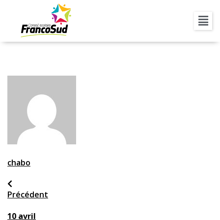
8 MAI
chabo
Précédent
10 avril