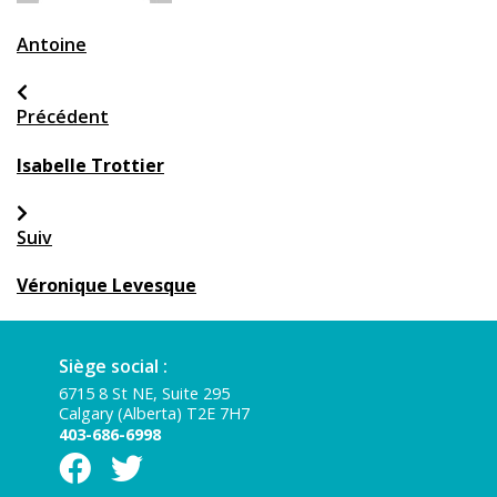
Antoine
Précédent
Isabelle Trottier
Suiv
Véronique Levesque
Siège social :
6715 8 St NE, Suite 295
Calgary (Alberta) T2E 7H7
403-686-6998