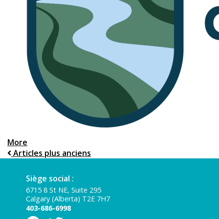
More
Articles plus anciens
Siège social :
6715 8 St NE, Suite 295
Calgary (Alberta) T2E 7H7
403-686-6998